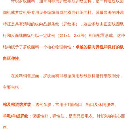
针织罗纹面料，通常简称为罗纹布或罗纹面料，是一种通过双面
圆机或罗纹机等专用设备编织而成的双面针织面料。其最显著的外观
特征是具有清晰的纵向凸起条纹（罗纹条），这些条纹由正面线圈纵
行和反面线圈纵行以一定比例（如1x1、2x2等）相间配置形成。这种
结构赋予了罗纹面料一个核心物理特性：
卓越的横向弹性和良好的纵
向延伸性
。
在原料销售层面，罗纹面料可根据所用纱线原料进行细致划分，
主要包括：
棉及棉混纺罗纹
：透气亲肤，常用于T恤领口、袖口及休闲服饰。
羊毛/羊绒罗纹
：保暖性好，弹性佳，是高品质毛衣、针织衫的核心面
料。