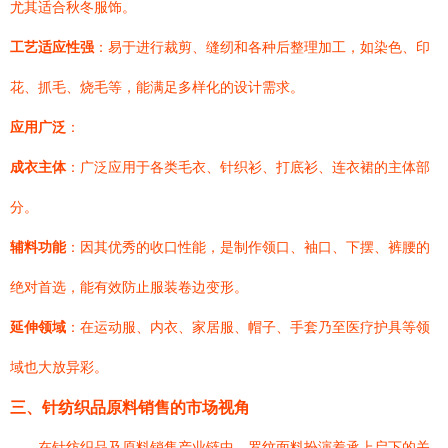
尤其适合秋冬服饰。
工艺适应性强
：易于进行裁剪、缝纫和各种后整理加工，如染色、印
花、抓毛、烧毛等，能满足多样化的设计需求。
应用广泛
：
成衣主体
：广泛应用于各类毛衣、针织衫、打底衫、连衣裙的主体部
分。
辅料功能
：因其优秀的收口性能，是制作领口、袖口、下摆、裤腰的
绝对首选，能有效防止服装卷边变形。
延伸领域
：在运动服、内衣、家居服、帽子、手套乃至医疗护具等领
域也大放异彩。
三、针纺织品原料销售的市场视角
在针纺织品及原料销售产业链中，罗纹面料扮演着承上启下的关