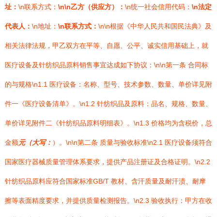
址：
\n联系方式：
\n\n乙方（供应方）：
\n统一社会信用代码：
\n法定
代表人：
\n地址：
\n联系方式：
\n\n根据《中华人民共和国民法典》及
相关法律法规，甲乙双方在平等、自愿、公平、诚实信用基础上，就
医疗设备及针纺织品原料销售事宜达成如下协议：\n\n第一条 合同标
的与规格\n1.1 医疗设备：名称、型号、技术参数、数量、单价详见附
件一《医疗设备清单》。\n1.2 针纺织品及原料：品名、规格、数量、
单价详见附件二《针纺织品原料明细表》。\n1.3 价格均为含税价，总
金额
元（大写：
）。\n\n第二条 质量与验收标准\n2.1 医疗设备须符合
国家医疗器械质量管理体系要求，提供产品注册证及合格证明。\n2.2
针纺织品原料应符合国家标准GB/T 教材、含汗质量及耐汗渍、耐摩
擦等表面精度要求，并提供质量检测报告。\n2.3 验收执行：甲方在收